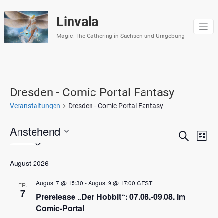
Zum
Inhalt
Linvala
springen
Magic: The Gathering in Sachsen und Umgebung
Dresden - Comic Portal Fantasy
Veranstaltungen
Dresden - Comic Portal Fantasy
Anstehend
Veranstaltungen
Veranst
Vera
Suche
Liste
Datum
Ansi
Suche
wählen.
Navi
August 2026
und
Ansicht
August 7 @ 15:30
-
August 9 @ 17:00
CEST
FR.
7
Prerelease „Der Hobbit“: 07.08.-09.08. im
Navigat
Comic-Portal