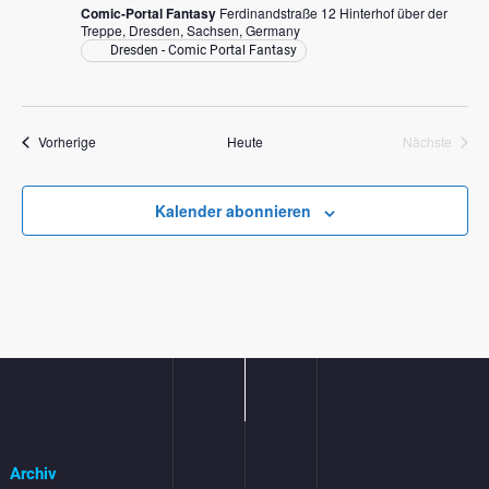
Comic-Portal Fantasy
Ferdinandstraße 12 Hinterhof über der
Treppe, Dresden, Sachsen, Germany
Dresden - Comic Portal Fantasy
Veranstaltungen
Vorherige
Heute
Nächste
Veranstal
Kalender abonnieren
Archiv