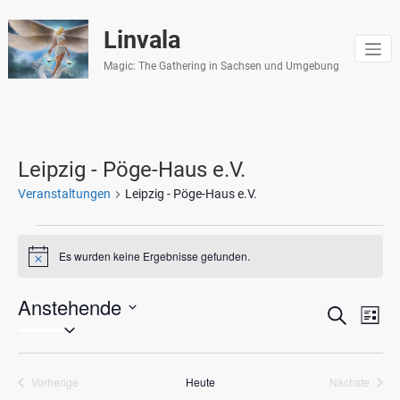
Zum
Inhalt
Linvala
springen
Magic: The Gathering in Sachsen und Umgebung
Leipzig - Pöge-Haus e.V.
Veranstaltungen
Leipzig - Pöge-Haus e.V.
Veranstaltungen
Es wurden keine Ergebnisse gefunden.
Hinweis
Anstehende
Veranst
Vera
Suche
Liste
Datum
Ansi
Suche
wählen.
Navi
und
Vorherige
Heute
Nächste
Veranstaltungen
Veranstal