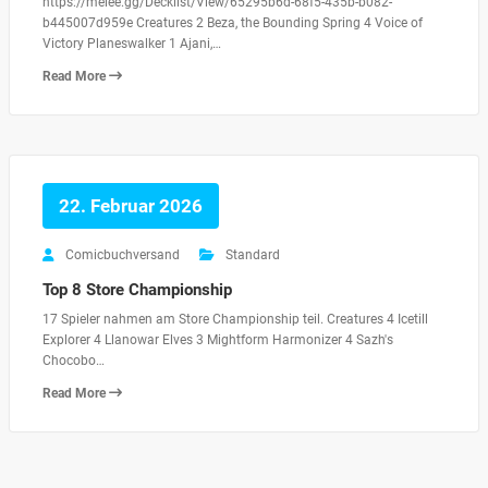
https://melee.gg/Decklist/View/65295b6d-68f5-435b-b082-
b445007d959e Creatures 2 Beza, the Bounding Spring 4 Voice of
Victory Planeswalker 1 Ajani,…
Read More
22. Februar 2026
Comicbuchversand
Standard
Top 8 Store Championship
17 Spieler nahmen am Store Championship teil. Creatures 4 Icetill
Explorer 4 Llanowar Elves 3 Mightform Harmonizer 4 Sazh's
Chocobo…
Read More