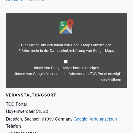
„Iframe
von
Google
Maps,
der
die
Adresse
von
TCG
Portal
Hier klicken, um den Inhalt von Google Maps anzuzeigen.
anzeigt“
von
Erfahre mehr in der
Datenschutzerklärung von Google Maps
.
Google
Maps
anzeigen
Inhalt von Google Maps immer anzeigen
„Iframe von Google Maps, der die Adresse von TCG Portal anzeigt“
direkt öffnen
VERANSTALTUNGSORT
TCG Portal
Hoyerswerdaer Str. 22
Dresden
,
Sachsen
01099
Germany
Google Karte anzeigen
Telefon